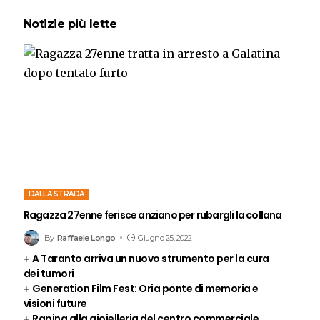
Notizie più lette
DALLA STRADA
Ragazza 27enne ferisce anziano per rubargli la collana
By
Raffaele Longo
Giugno 25, 2022
A Taranto arriva un nuovo strumento per la cura
dei tumori
Generation Film Fest: Oria ponte di memoria e
visioni future
Rapina alla gioielleria del centro commerciale