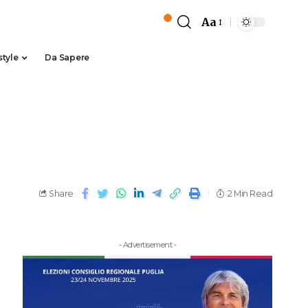
Aa
style
Da Sapere
Share
2 Min Read
- Advertisement -