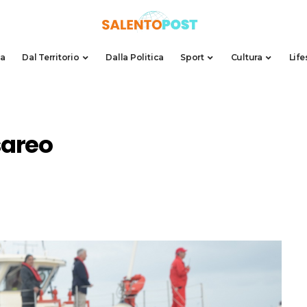
da
Dal Territorio
Dalla Politica
Sport
Cultura
Life
sareo