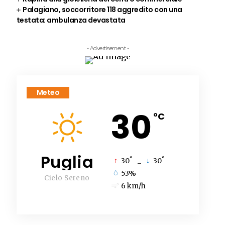
Palagiano, soccorritore 118 aggredito con una
testata: ambulanza devastata
- Advertisement -
Meteo
30
°C
Puglia
°
°
30
_
30
53%
Cielo Sereno
6 km/h