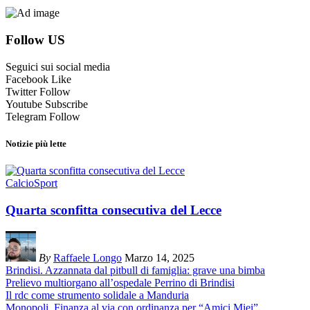
Follow US
Seguici sui social media
Facebook
Like
Twitter
Follow
Youtube
Subscribe
Telegram
Follow
Notizie più lette
Calcio
Sport
Quarta sconfitta consecutiva del Lecce
By
Raffaele Longo
Marzo 14, 2025
Brindisi. Azzannata dal pitbull di famiglia: grave una bimba
Prelievo multiorgano all’ospedale Perrino di Brindisi
Il rdc come strumento solidale a Manduria
Monopoli, Finanza al via con ordinanza per “Amici Miei”