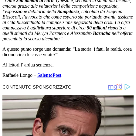
“Oltre
200 milioni di euro
. Questa è, secondo la stima più recente,
emersa grazie alle valutazioni della composizione negoziata,
l’esposizione debitoria della
Sampdoria
, calcolata da Eugenio
Bissocoli, l’avvocato che come esperto sta portando avanti, assieme
al Cda blucerchiato la composizione negoziata della crisi. La cifra
complessiva è addirittura superiore di circa
50 milioni
rispetto a
quelli stimati da Merlyn Partners e Alessandro
Barnaba
nell’offerta
presentata lo scorso dicembre.”
A questo punto sorge una domanda: “La storia, i fatti, la realtà. cosa
dicono circa le casse vuote?”
Ai lettori l’ ardua sentenza.
Raffaele Longo –
SalentoPost