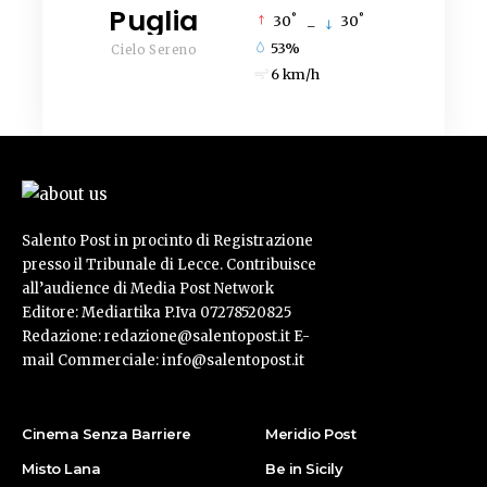
Puglia
°
°
30
_
30
53%
Cielo Sereno
6 km/h
Salento Post in procinto di Registrazione
presso il Tribunale di Lecce. Contribuisce
all’audience di Media Post Network
Editore: Mediartika P.Iva 07278520825
Redazione: redazione@salentopost.it E-
mail Commerciale: info@salentopost.it
Cinema Senza Barriere
Meridio Post
Misto Lana
Be in Sicily